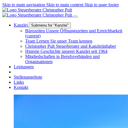
Skip to main navigation
Skip to main content
Skip to page footer
Kanzlei
Submenu for "Kanzlei"
Bürozeiten
Unsere Öffnungszeiten und Erreichbarkeit
(current)
Team
Lernen Sie unser Team kennen
Christopher Pult
Steuerberater und Kanzleiinhaber
Historie
Geschichte unserer Kanzlei seit 1964
Mitgliedschaften
in Berufsverbänden und
Organisationen
Leistungen
Stellenangebote
Links
Kontakt