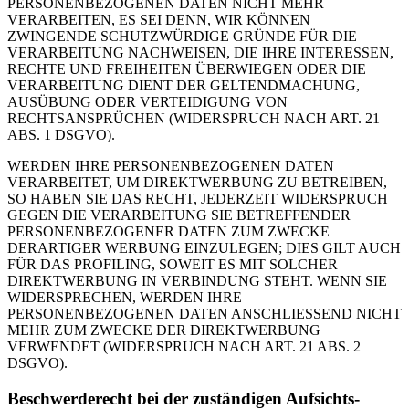
PERSONENBEZOGENEN DATEN NICHT MEHR
VERARBEITEN, ES SEI DENN, WIR KÖNNEN
ZWINGENDE SCHUTZWÜRDIGE GRÜNDE FÜR DIE
VERARBEITUNG NACHWEISEN, DIE IHRE INTERESSEN,
RECHTE UND FREIHEITEN ÜBERWIEGEN ODER DIE
VERARBEITUNG DIENT DER GELTENDMACHUNG,
AUSÜBUNG ODER VERTEIDIGUNG VON
RECHTSANSPRÜCHEN (WIDERSPRUCH NACH ART. 21
ABS. 1 DSGVO).
WERDEN IHRE PERSONENBEZOGENEN DATEN
VERARBEITET, UM DIREKTWERBUNG ZU BETREIBEN,
SO HABEN SIE DAS RECHT, JEDERZEIT WIDERSPRUCH
GEGEN DIE VERARBEITUNG SIE BETREFFENDER
PERSONENBEZOGENER DATEN ZUM ZWECKE
DERARTIGER WERBUNG EINZULEGEN; DIES GILT AUCH
FÜR DAS PROFILING, SOWEIT ES MIT SOLCHER
DIREKTWERBUNG IN VERBINDUNG STEHT. WENN SIE
WIDERSPRECHEN, WERDEN IHRE
PERSONENBEZOGENEN DATEN ANSCHLIESSEND NICHT
MEHR ZUM ZWECKE DER DIREKTWERBUNG
VERWENDET (WIDERSPRUCH NACH ART. 21 ABS. 2
DSGVO).
Beschwerde­recht bei der zuständigen Aufsichts­